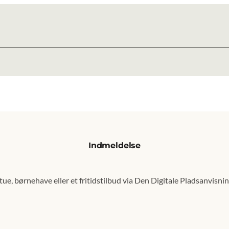
Indmeldelse
senest opdateret 9. februar 2026
tue, børnehave eller et fritidstilbud via Den Digitale Pladsanvisnin