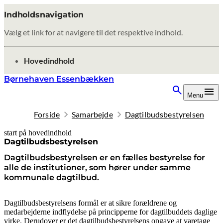
Indholdsnavigation
Vælg et link for at navigere til det respektive indhold.
gå til
Hovedindhold
Børnehaven Essenbækken
Menu
Forside
Samarbejde
Dagtilbudsbestyrelsen
start på hovedindhold
senest opdateret 8. oktober 2025
Dagtilbudsbestyrelsen
Dagtilbudsbestyrelsen er en fælles bestyrelse for
alle de institutioner, som hører under samme
kommunale dagtilbud.
Dagtilbudsbestyrelsens formål er at sikre forældrene og
medarbejderne indflydelse på principperne for dagtilbuddets daglige
virke. Derudover er det dagtilbudsbestyrelsens opgave at varetage